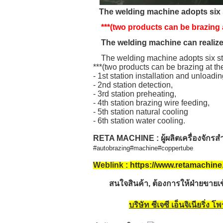
The welding machine adopts six s
***(two products can be brazing a
The welding machine can realize a
The welding machine adopts six sta
***(two products can be brazing at th
- 1st station installation and unloadin
- 2nd station detection,
- 3rd station preheating,
- 4th station brazing wire feeding,
- 5th station natural cooling
- 6th station water cooling.
RETA MACHINE : ผู้ผลิตเครื่องจักรสำ
#autobrazing
#machine
#coppertube
Weblink :
https://www.retamachine
สนใจสินค้า, ต้องการให้ฝ่ายขายเข
บริษัท ซีเจซี เอ็นจิเนียริ่ง โ