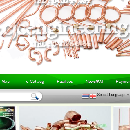
Map
e-Catalog
Facilities
News/KM
Paymen
Select Language
▼