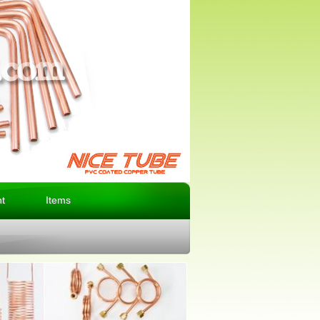
t
Items