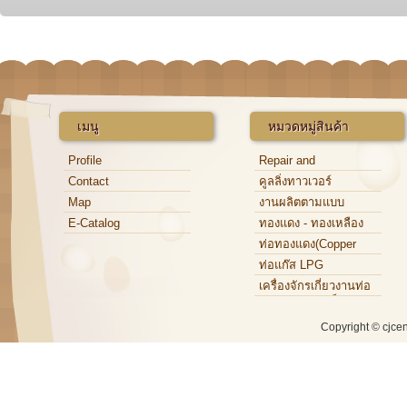
เมนู
หมวดหมู่สินค้า
Profile
Repair and
Maintenance
Contact
คูลลิ่งทาวเวอร์
Map
งานผลิตตามแบบ
E-Catalog
ทองแดง - ทองเหลือง
ท่อทองแดง(Copper
Tube)
ท่อแก๊ส LPG
เครื่องจักรเกี่ยวงานท่อ
ทองแดง,ท่อเหล็ก,ท่อ
อะลูมิเนียม
Copyright © cjce