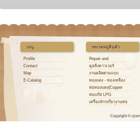
เมนู
หมวดหมู่สินค้า
Profile
Repair and
Maintenance
Contact
คูลลิ่งทาวเวอร์
Map
งานผลิตตามแบบ
E-Catalog
ทองแดง - ทองเหลือง
ท่อทองแดง(Copper
Tube)
ท่อแก๊ส LPG
เครื่องจักรเกี่ยวงานท่อ
ทองแดง,ท่อเหล็ก,ท่อ
อะลูมิเนียม
Copyright © cjce