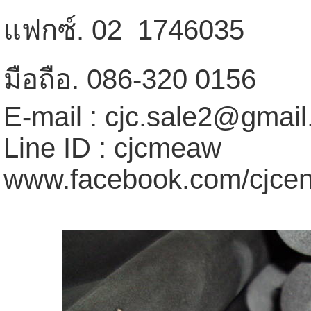
แฟกซ์. 02  1746035
มือถือ. 086-320 0156
E-mail : cjc.sale2@gmai
Line ID : cjcmeaw
www.facebook.com/cjcen