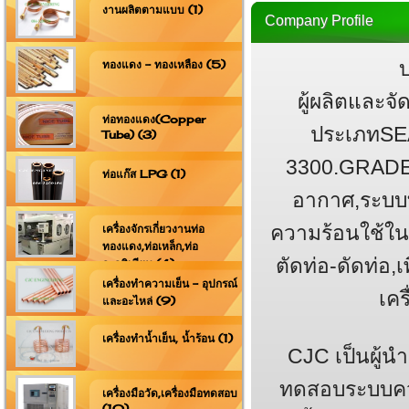
งานผลิตตามแบบ (1)
Company Profile
บ
ทองแดง - ทองเหลือง (5)
ผู้ผลิตและจ
ท่อทองแดง(Copper
ประเภทSE
Tube) (3)
3300.GRADE:
ท่อแก๊ส LPG (1)
อากาศ,ระบบท
ความร้อนใช้ใน
เครื่องจักรเกี่ยวงานท่อ
ทองแดง,ท่อเหล็ก,ท่อ
ตัดท่อ-ดัดท่
อะลูมิเนียม (4)
เครื่องทำความเย็น - อุปกรณ์
เคร
และอะไหล่ (9)
เครื่องทำน้ำเย็น, น้ำร้อน (1)
CJC เป็นผู้นำ
ทดสอบระบบควบ
เครื่องมือวัด,เครื่องมือทดสอบ
(10)