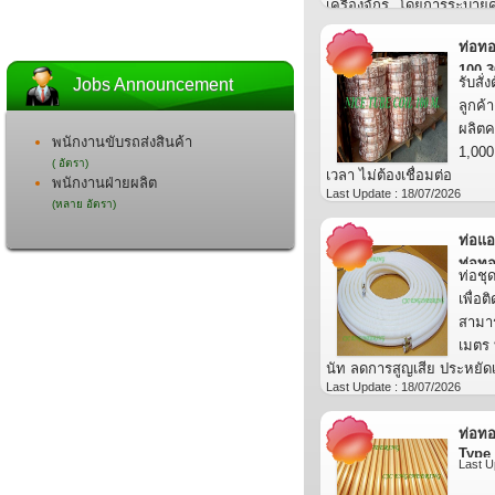
เครื่องจักร. โดยการระบา
ด้วยน้ำเย็น หรือ การต่อระบ
ท่อท
อุณหภูมิเย็นไหลผ่านท่อทอ
100-3
สามารถใช้ได้หลายอุตสาหก
รับสั
Jobs Announcement
อาหาร.
ลูกค้
Last Update : 18/07/2026
ผลิตค
พนักงานขับรถส่งสินค้า
1,000
( อัตรา)
เวลา ไม่ต้องเชื่อมต่อ
พนักงานฝ่ายผลิต
Last Update : 18/07/2026
(หลาย อัตรา)
ท่อแอ
ท่อทอ
ท่อชุ
เพื่อต
สามาร
เมตร 
นัท ลดการสูญเสีย ประหยัดเว
Last Update : 18/07/2026
ท่อทอ
Type
Last U