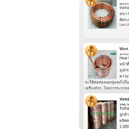
ทองแด
ท่อทอ
หนา 0
ตัดร
Last U
Wort
ความ
Heat 
ร้อน2ช
หน้าท
อุปกร
ความเ
จะใช้ท่อทองแดงจุ่มลงไปในน
เครื่องจักร. โดยการระบา
ด้วยน้ำเย็น หรือ การต่อระบ
ท่อท
อุณหภูมิเย็นไหลผ่านท่อทอ
100-3
สามารถใช้ได้หลายอุตสาหก
รับสั
อาหาร.
ลูกค้
Last Update : 18/07/2026
ผลิตค
1,000