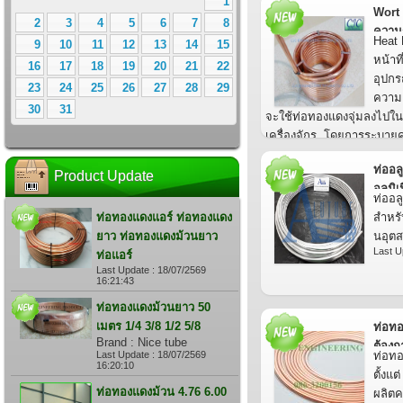
1
Wort
2
3
4
5
6
7
8
ความ
Heat 
9
10
11
12
13
14
15
ร้อน2ช
หน้าท
16
17
18
19
20
21
22
อุปกร
23
24
25
26
27
28
29
ความเ
30
31
จะใช้ท่อทองแดงจุ่มลงไปในน
เครื่องจักร. โดยการระบา
ด้วยน้ำเย็น หรือ การต่อระบ
ท่ออล
อุณหภูมิเย็นไหลผ่านท่อทอ
Product Update
อลูมิ
สามารถใช้ได้หลายอุตสาหก
ท่ออล
อาหาร.
ท่อทองแดงแอร์ ท่อทองแดง
สำหรั
Last Update : 18/07/2026
ยาว ท่อทองแดงม้วนยาว
นอุตส
Last U
ท่อแอร์
Last Update : 18/07/2569
16:21:43
ท่อทองแดงม้วนยาว 50
เมตร 1/4 3/8 1/2 5/8
ท่อทอ
Brand : Nice tube
ต้องก
Last Update : 18/07/2569
ท่อทอ
16:20:10
ตั้งแต
ท่อทองแดงม้วน 4.76 6.00
ผลิตค