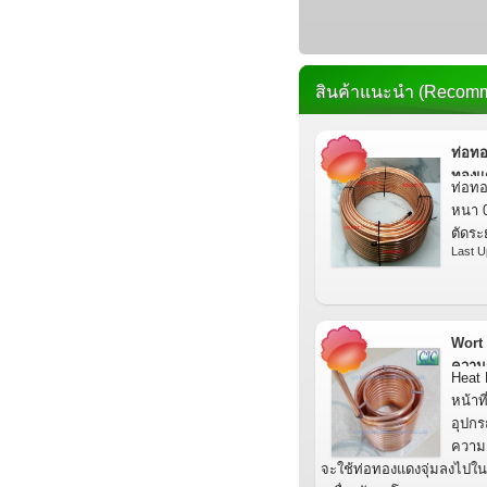
สินค้าแนะนำ (Recomm
ท่อทอ
ทองแด
ท่อทอ
หนา 0
ตัดร
Last U
Wort
ความ
Heat 
ร้อน2ช
หน้าท
อุปกร
ความเ
จะใช้ท่อทองแดงจุ่มลงไปในน