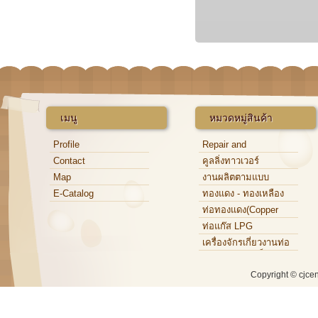
เมนู
หมวดหมู่สินค้า
Profile
Repair and
Maintenance
Contact
คูลลิ่งทาวเวอร์
Map
งานผลิตตามแบบ
E-Catalog
ทองแดง - ทองเหลือง
ท่อทองแดง(Copper
Tube)
ท่อแก๊ส LPG
เครื่องจักรเกี่ยวงานท่อ
ทองแดง,ท่อเหล็ก,ท่อ
อะลูมิเนียม
Copyright © cjce