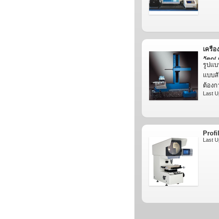
เครื
วัตถุ
รูปแ
Roug
แบบสั
ต้อง
Last U
Profi
Last U