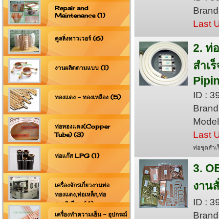
Repair and
Brand
Maintenance (1)
Last 
คูลลิ่งทาวเวอร์ (6)
2. ท่
สำเร็
งานผลิตตามแบบ (1)
Pipin
ID : 
ทองแดง - ทองเหลือง (5)
Brand
Model 
ท่อทองแดง(Copper
Last 
Tube) (3)
ท่อชุดสำเ
ท่อแก๊ส LPG (1)
3. O
งานสั
เครื่องจักรเกี่ยวงานท่อ
ทองแดง,ท่อเหล็ก,ท่อ
ID : 
อะลูมิเนียม (4)
Brand
เครื่องทำความเย็น - อุปกรณ์