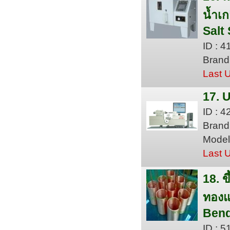
น้ำเก
Salt
ID : 
Brand
Last 
17. 
ID : 
Brand
Model
Last 
18. 
ทอง
Bend
ID : 