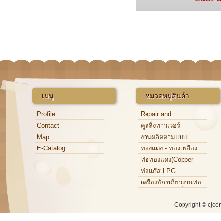
เมนู
หมวดหมู่สินค้า
Profile
Repair and
Maintenance
Contact
คูลลิ่งทาวเวอร์
Map
งานผลิตตามแบบ
E-Catalog
ทองแดง - ทองเหลือง
ท่อทองแดง(Copper
Tube)
ท่อแก๊ส LPG
เครื่องจักรเกี่ยวงานท่อ
ทองแดง,ท่อเหล็ก,ท่อ
อะลูมิเนียม
Copyright © cjce