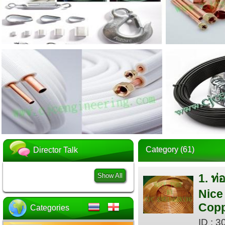
Category (61)
Director Talk
Show All
1. ท่
Nice
Copp
Categories
ID : 