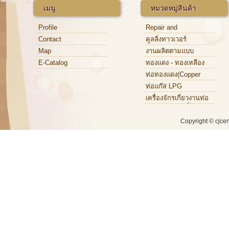
เมนู
หมวดหมู่สินค้า
Profile
Repair and
Maintenance
Contact
คูลลิ่งทาวเวอร์
Map
งานผลิตตามแบบ
E-Catalog
ทองแดง - ทองเหลือง
ท่อทองแดง(Copper
Tube)
ท่อแก๊ส LPG
เครื่องจักรเกี่ยวงานท่อ
ทองแดง,ท่อเหล็ก,ท่อ
อะลูมิเนียม
Copyright © cjce