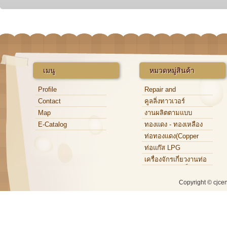
เมนู
หมวดหมู่สินค้า
Profile
Repair and
Maintenance
Contact
คูลลิ่งทาวเวอร์
Map
งานผลิตตามแบบ
E-Catalog
ทองแดง - ทองเหลือง
ท่อทองแดง(Copper
Tube)
ท่อแก๊ส LPG
เครื่องจักรเกี่ยวงานท่อ
ทองแดง,ท่อเหล็ก,ท่อ
อะลูมิเนียม
Copyright © cjce