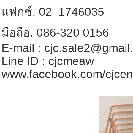
แฟกซ์. 02  1746035
มือถือ. 086-320 0156
E-mail : cjc.sale2@gmai
Line ID : cjcmeaw
www.facebook.com/cjcen